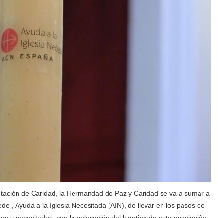
iputación de Caridad, la Hermandad de Paz y Caridad se va a sumar a
e , Ayuda a la Iglesia Necesitada (AIN), de llevar en los pasos de
dos y necesitados, con la colocación del logotipo de esta asociación