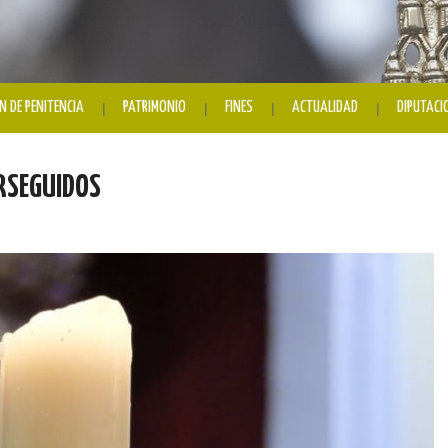
N DE PENITENCIA
PATRIMONIO
FINES
ACTUALIDAD
DIPUTACI
ERSEGUIDOS