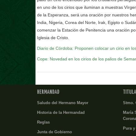
en uno de los cirios que iluminan a muestras Vírg
de la Esperanza, será una oración por nuestros her
India, Nigeria, Corea del Norte, Irak, Egipto o Sud
comenzar la Estación de Penitencia una oración por
Iglesia de Cristo.
Diario de Córdoba: Proponen colocar un cirio en los
Cope: Novedad en los cirios de los palios de Sema
HERMANDAD
TITUL
Saludo del Hermano Mayor
Stmo. 
Historia de la Hermandad
María 
Coron
Reglas
Pura y
Junta de Gobierno