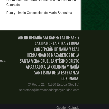
Onomástica de María Santísima de la Esperanza
Coronada
Pura y Limpia Concepción de María Santísima
ARCHICOFRADÍA SACRAMENTAL DE PAZ Y
CARIDAD DE LA PURA Y LIMPIA
CONCEPCIÓN DE MARÍA Y REAL
HERMANDAD DE NAZARENOS DE LA
anza
SANTA VERA-CRUZ, SANTÍSIMO CRISTO
AMARRADO A LA COLUMNA Y MARÍA
SANTÍSIMA DE LA ESPERANZA
CORONADA.
C/ Roya, 21 - 41560 Estepa (Sevilla)
secretaria@hermandaddepazycaridad.com
Gestión Cofrade