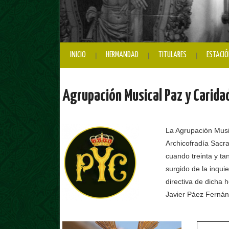
INICIO
HERMANDAD
TITULARES
ESTACIÓ
Agrupación Musical Paz y Carida
La Agrupación Music
Archicofradía Sacr
cuando treinta y ta
surgido de la inqu
directiva de dicha
Javier Páez Fernán