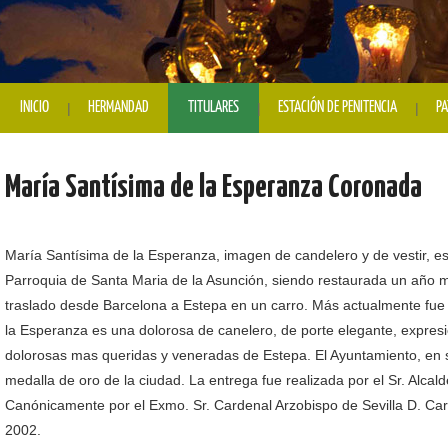
INICIO
HERMANDAD
TITULARES
ESTACIÓN DE PENITENCIA
PA
María Santísima de la Esperanza Coronada
María Santísima de la Esperanza, imagen de candelero y de vestir, es 
Parroquia de Santa Maria de la Asunción, siendo restaurada un año mas
traslado desde Barcelona a Estepa en un carro. Más actualmente fue 
la Esperanza es una dolorosa de canelero, de porte elegante, expresi
dolorosas mas queridas y veneradas de Estepa. El Ayuntamiento, en s
medalla de oro de la ciudad. La entrega fue realizada por el Sr. Al
Canónicamente por el Exmo. Sr. Cardenal Arzobispo de Sevilla D. Carl
2002.