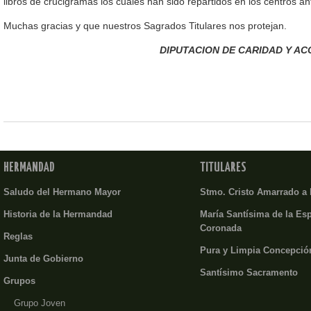
libros de crucigramas los cuales han sido repartidos en los centros an
Muchas gracias y que nuestros Sagrados Titulares nos protejan.
DIPUTACION DE CARIDAD Y AC
HERMANDAD
TITULARES
Saludo del Hermano Mayor
Stmo. Cristo Amarrado a
Historia de la Hermandad
María Santísima de la Es
Coronada
Reglas
Pura y Limpia Concepció
Junta de Gobierno
Santísimo Sacramento
Grupos
Grupo Joven