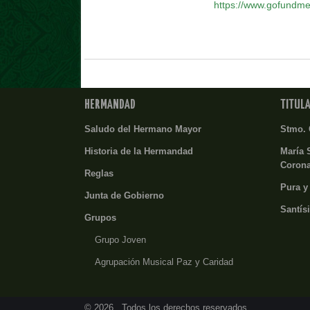
https://www.gofundme
HERMANDAD
TITUL
Saludo del Hermano Mayor
Stmo. 
Historia de la Hermandad
María 
Coron
Reglas
Pura y
Junta de Gobierno
Santís
Grupos
Grupo Joven
Agrupación Musical Paz y Caridad
© 2026 . Todos los derechos reservados.