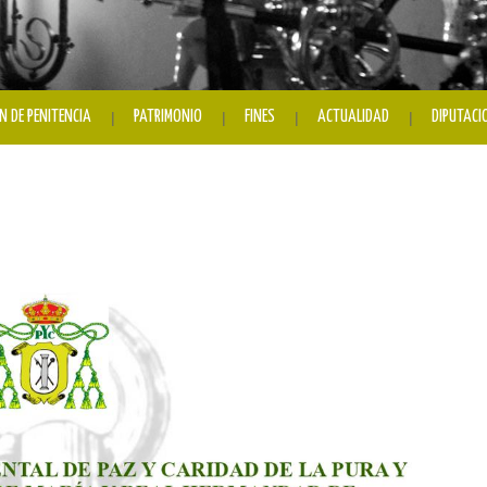
N DE PENITENCIA
PATRIMONIO
FINES
ACTUALIDAD
DIPUTACI