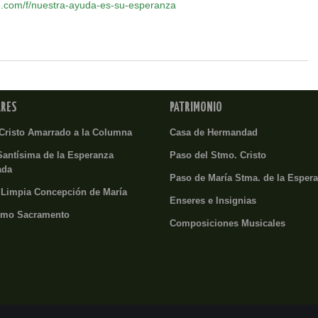
.com/f/nuestra-ayuda-es-su-esperanza
ARES
PATRIMONIO
Cristo Amarrado a la Columna
Casa de Hermandad
Santísima de la Esperanza
Paso del Stmo. Cristo
ada
Paso de María Stma. de la Esper
 Limpia Concepción de María
Enseres e Insignias
imo Sacramento
Composiciones Musicales