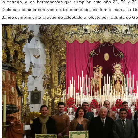
la entrega, a los hermanos/as que cumplían este año 25, 50 y 7
Diplomas conmemorativos de tal efeméride, conforme marca la Re
dando cumplimiento al acuerdo adoptado al efecto por la Junta de Gob