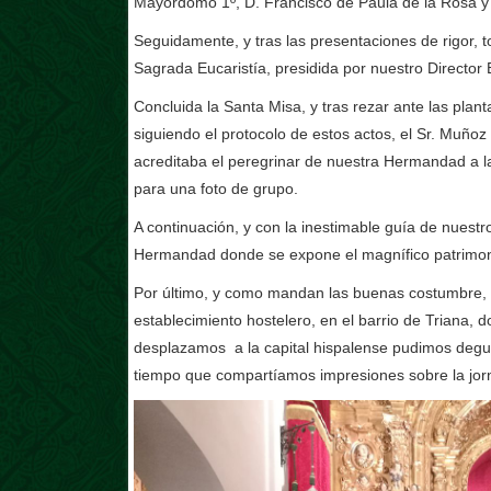
Mayordomo 1º, D. Francisco de Paula de la Rosa y e
Seguidamente, y tras las presentaciones de rigor, t
Sagrada Eucaristía, presidida por nuestro Director
Concluida la Santa Misa, y tras rezar ante las plant
siguiendo el protocolo de estos actos, el Sr. Muñ
acreditaba el peregrinar de nuestra Hermandad a la 
para una foto de grupo.
A continuación, y con la inestimable guía de nuestr
Hermandad donde se expone el magnífico patrimonio
Por último, y como mandan las buenas costumbre, l
establecimiento hostelero, en el barrio de Triana
desplazamos a la capital hispalense pudimos degu
tiempo que compartíamos impresiones sobre la jorn