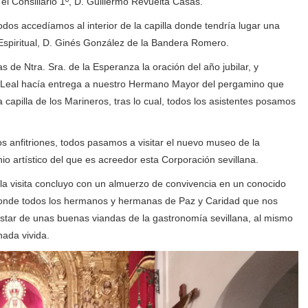
l Consiliario 1º, D. Guillermo Revuelta Casas.
odos accedíamos al interior de la capilla donde tendría lugar una
 Espiritual, D. Ginés González de la Bandera Romero.
as de Ntra. Sra. de la Esperanza la oración del año jubilar, y
oz Leal hacía entrega a nuestro Hermano Mayor del pergamino que
capilla de los Marineros, tras lo cual, todos los asistentes posamos
os anfitriones, todos pasamos a visitar el nuevo museo de la
 artístico del que es acreedor esta Corporación sevillana.
a visita concluyo con un almuerzo de convivencia en un conocido
, donde todos los hermanos y hermanas de Paz y Caridad que nos
star de unas buenas viandas de la gastronomía sevillana, al mismo
ada vivida.