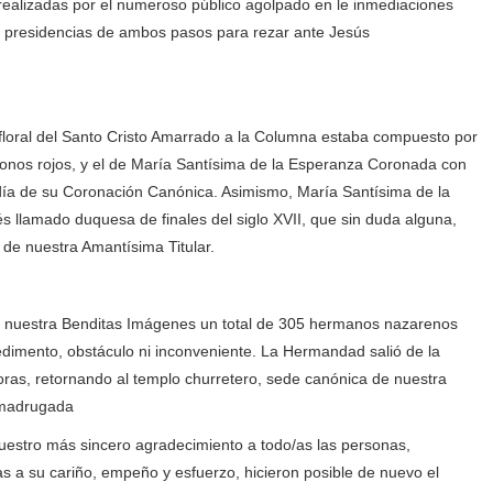
realizadas por el numeroso público agolpado en le inmediaciones
as presidencias de ambos pasos para rezar ante Jesús
floral del Santo Cristo Amarrado a la Columna estaba compuesto por
n tonos rojos, y el de María Santísima de la Esperanza Coronada con
l día de su Coronación Canónica. Asimismo, María Santísima de la
s llamado duquesa de finales del siglo XVII, que sin duda alguna,
 de nuestra Amantísima Titular.
a nuestra Benditas Imágenes un total de 305 hermanos nazarenos
edimento, obstáculo ni inconveniente. La Hermandad salió de la
horas, retornando al templo churretero, sede canónica de nuestra
 madrugada
nuestro más sincero agradecimiento a todo/as las personas,
s a su cariño, empeño y esfuerzo, hicieron posible de nuevo el