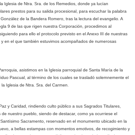
Iglesia de Ntra. Sra. de los Remedios, donde ya lucían
ares prestos para su salida procesional, para escuchar la palabra
s González de la Bandera Romero, tras la lectura del evangelio. A
gla 9 de las que rigen nuestra Corporación, procedimos al
guiendo para ello el protocolo previsto en el Anexo III de nuestras
e, y en el que también estuvimos acompañados de numerosas
rroquia, asistimos en la Iglesia parroquial de Santa María de la
riduo Pascual, al término de los cuales se trasladó solemnemente el
a Iglesia de Ntra. Sra. del Carmen.
Paz y Caridad, rindiendo culto público a sus Sagrados Titulares,
es de nuestro pueblo, siendo de destacar, como ya ocurriese el
el Santísimo Sacramento, reservado en el monumento ubicado en la
 nuevo, a bellas estampas con momentos emotivos, de recogimiento y