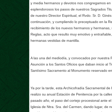
y media hermanos y devotos nos congregamos en la 
esplendorosos los pasos de nuestros Sagrados Titul
de nuestro Director Espiritual, el Rvdo. Sr. D. Giné
continuación, y cumpliendo lo preceptuado en la Re
recibimiento de los nuevos hermanos y hermanas, si
Reglas, acto que resulto muy emotivo y entrañabl
hermanas vestidas de mantilla.
A las una del mediodía, y convocados por nuestra Pa
Asunción a los Santos Oficios que daban inicio al T
Santísimo Sacramento al Monumento reservado en l
Ya por la tarde, esta Archicofradía Sacramental de 
realizo su anual Estación de Penitencia por la call
pasado año, el paso del cortejo procesional ante 
Iglesia de Ntra. Sra. del Carmen, dando lugar, de