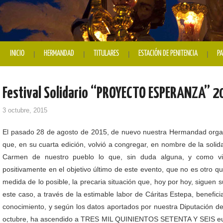
INICIO
HERMANDAD
TITULARES
ESTACIÓN DE PENITENCIA
PA
Festival Solidario “PROYECTO ESPERANZA” 2
3 octubre, 2015
El pasado 28 de agosto de 2015, de nuevo nuestra Hermandad organiz
que, en su cuarta edición, volvió a congregar, en nombre de la solid
Carmen de nuestro pueblo lo que, sin duda alguna, y como v
positivamente en el objetivo último de este evento, que no es otro qu
medida de lo posible, la precaria situación que, hoy por hoy, siguen
este caso, a través de la estimable labor de Cáritas Estepa, benefic
conocimiento, y según los datos aportados por nuestra Diputación de 
octubre, ha ascendido a TRES MIL QUINIENTOS SETENTA Y SEIS e